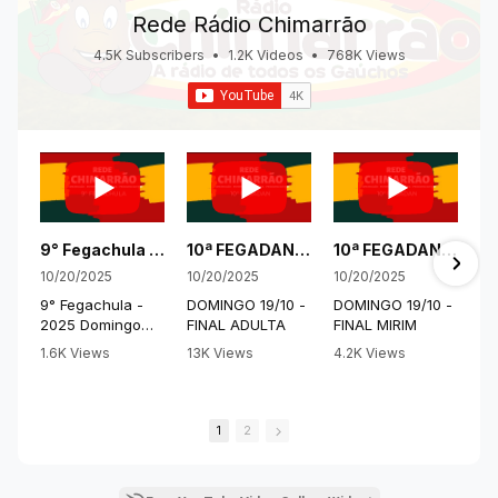
Rede Rádio Chimarrão
4.5K Subscribers
•
1.2K Videos
•
768K Views
9° Fegachula - 2025 Domingo Manhã 19-10-2025
10ª FEGADAN - 2025
10ª FEGADAN - 2025
10/20/2025
10/20/2025
10/20/2025
9° Fegachula -
DOMINGO 19/10 -
DOMINGO 19/10 -
2025 Domingo
FINAL ADULTA
FINAL MIRIM
Manhã 19-10-
1.6K Views
13K Views
4.2K Views
2025
•
9 Likes
•
81 Likes
•
26 Likes
•
0 Comments
•
0 Comments
•
0 Comments
1
2