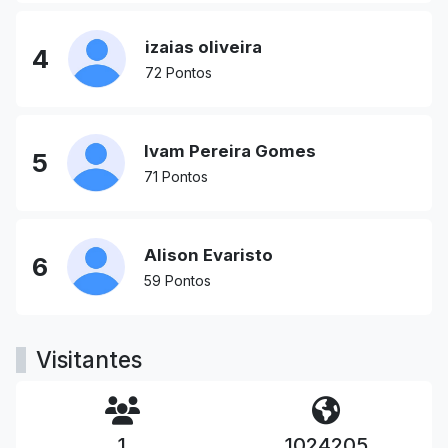
izaias oliveira
4
72 Pontos
Ivam Pereira Gomes
5
71 Pontos
Alison Evaristo
6
59 Pontos
Visitantes
1
1024205